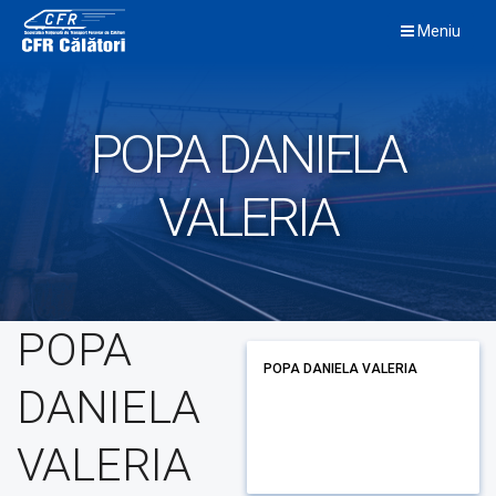
Skip
Meniu
to
content
POPA DANIELA
VALERIA
POPA
POPA DANIELA VALERIA
DANIELA
VALERIA