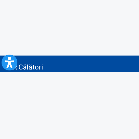
CFR Călători
Blog
Servicii pentru reclamă și publicitate
Politica de Confidenţialitate
Politica de Cookies
Politica monitorizare video/audio-video
Politica de protecție a datelor cu caracter personal