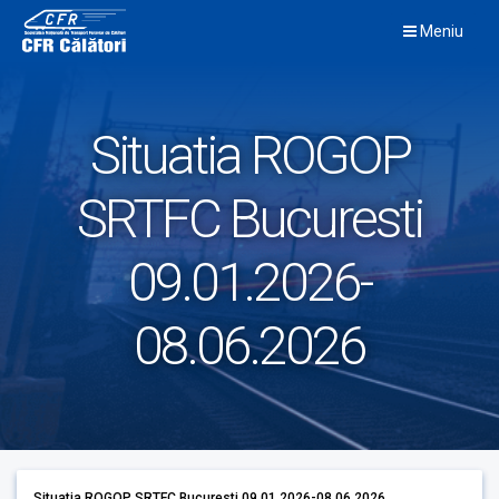
Skip
Meniu
to
content
Situatia ROGOP
SRTFC Bucuresti
09.01.2026-
08.06.2026
Situatia ROGOP SRTFC Bucuresti 09.01.2026-08.06.2026