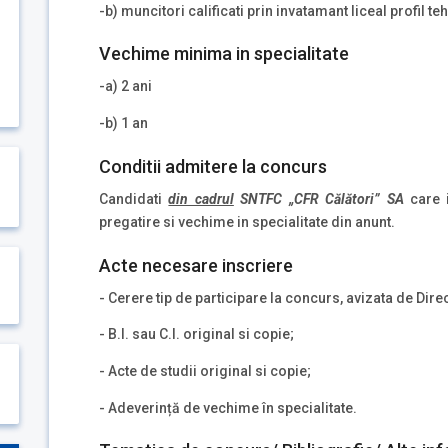
-b) muncitori calificati prin invatamant liceal profil te
Vechime minima in specialitate
-a) 2 ani
-b) 1 an
Conditii admitere la concurs
Candidati
din cadrul
SNTFC „CFR Călători” SA
care i
pregatire si vechime in specialitate din anunt.
Acte necesare inscriere
- Cerere tip de participare la concurs, avizata de Dir
- B.I. sau C.I. original si copie;
- Acte de studii original si copie;
- Adeverință de vechime în specialitate.