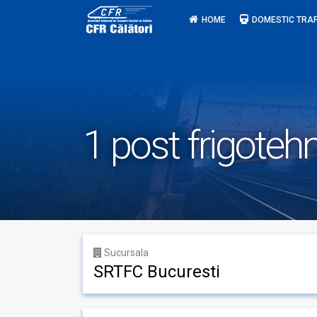
Skip
HOME
DOMESTIC TRAF
to
content
1 post frigotehn
Sucursala
SRTFC Bucuresti