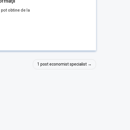
ormaţii
 pot obtine de la
1 post economist specialist