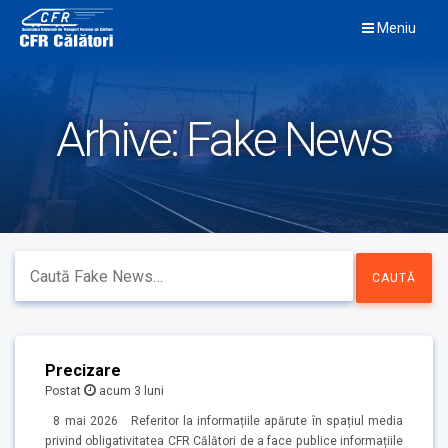
Skip
Meniu
to
content
Arhive:
Fake News
Precizare
Postat
acum 3 luni
8 mai 2026 Referitor la informațiile apărute în spațiul media
privind obligativitatea CFR Călători de a face publice informațiile