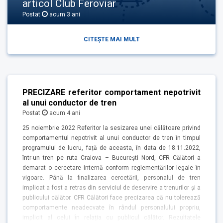
articol Club Feroviar
Postat
acum 3 ani
CITEȘTE MAI MULT
PRECIZARE referitor comportament nepotrivit
al unui conductor de tren
Postat
acum 4 ani
25 noiembrie 2022 Referitor la sesizarea unei călătoare privind
comportamentul nepotrivit al unui conductor de tren în timpul
programului de lucru, față de aceasta, în data de 18.11.2022,
într-un tren pe ruta Craiova – București Nord, CFR Călători a
demarat o cercetare internă conform reglementărilor legale în
vigoare. Până la finalizarea cercetării, personalul de tren
implicat a fost a retras din serviciul de deservire a trenurilor și a
publicului călător. CFR Călători face precizarea că nu tolerează
comportamente neadecvate în rândul personalului propriu,
implicit al celui în relația cu publicul călător. Rezultatele