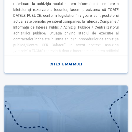
referitoare la achiziția noului sistem informatic de emitere a
biletelor și rezervare a locurilor, facem precizarea că TOATE
DATELE PUBLICE, conform legislației în vigoare sunt postate și
actualizate periodic pe site-ul companiei, la rubrica „Companie /
Informații de Interes Public / Achiziții Publice / Centralizatorul
achizițiilor publice/ Situația privind stadiul de execuție al
contractelor încheiate în urma aplicării procedurilor de achiziție
publică/Central CFR Călători”. În acest context, așa-zisa
„victorie” a FACIAS reprezintă doar o încercare de a crea artificial
un subiect public pe marginea unor informații care erau deja
disponibile încă din anii 2024 și 2025, în mod transparent,
CITEȘTE MAI MULT
conform obligațiilor legale. Menționăm că,…