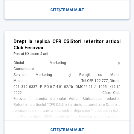
cercetării vor fi putea fi transmise după finalizarea acesteia.
CITEȘTE MAI MULT
Drept la replică CFR Călători referitor articol
Club Feroviar
Postat
acum 4 ani
Oficiul Marketing și
Comunicare
Serviciul Marketing și Relații cu Mass-
Media Tel CFR:122 777, Direct:
021 319 0337 F- PO-0-7.4-01-02/Nr. OMC2/ 21 / 1095 /19.10
2022 Către: Club
Feroviar În atenția domnului Adrian Bărbulescu, redactor
Referitor la articolul ”CFR Călători a trimis automotoare Desiro la
reparații la uzina care a sechestrat deja șase ” publicat în data
de 18 octombrie 2022 pe site-ul Club Feroviar, precizăm că, în
nota obișnuită de a prezenta tendențios și lipsit de o minimă
documentare, de altfel obligatorie pentru o prezentare realistă a
CITEȘTE MAI MULT