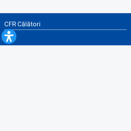
CFR Călători
Blog
Servicii pentru reclamă și publicitate
Politica de Confidenţialitate
Politica de Cookies
Politica monitorizare video/audio-video
Politica de protecție a datelor cu caracter personal
Protocol de colaborare cu Direcția Generală pentru Evidența
Persoanelor de furnizare a unor date din Registrul Național de Evidența
Persoanelor
A.N.P.C.