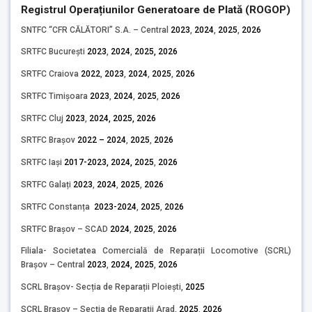
Registrul Operațiunilor Generatoare de Plată (ROGOP)
SNTFC “CFR CĂLĂTORI” S.A. – Central
2023
,
2024
,
2025
,
2026
SRTFC București
2023
,
2024
,
2025,
2026
SRTFC Craiova
2022
,
2023
,
2024
,
2025
,
2026
SRTFC Timișoara
2023
,
2024
,
2025
,
2026
SRTFC Cluj
2023
,
2024,
2025,
2026
SRTFC Brașov
2022 – 2024
,
2025
,
2026
SRTFC Iași
2017-2023,
2024,
2025
,
2026
SRTFC Galați
2023
,
2024
,
2025
,
2026
SRTFC Constanța
2023-2024
,
2025
,
2026
SRTFC Brașov – SCAD
2024
,
2025
,
2026
Filiala- Societatea Comercială de Reparații Locomotive (SCRL)
Brașov – Central
2023
,
2024,
2025
,
2026
SCRL Brașov- Secția de Reparații Ploiești,
2025
SCRL Brașov – Secția de Reparații Arad,
2025
,
2026