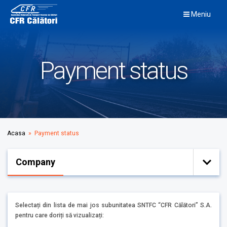
Skip
Meniu
to
content
Payment status
Acasa
» Payment status
Company
Selectați din lista de mai jos subunitatea SNTFC “CFR Călători” S.A.
pentru care doriți să vizualizați: