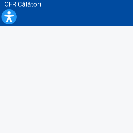
CFR Călători
Blog
Advertising services
Privacy Policy
Cookies policy
Video/Audio-Video monitoring policy
Personal Data Protection Policy
Collaboration protocol with the General Directorate for Personal
Registry to provide data from the National Personal Records Registry
A.N.P.C.
Useful information
Rules for train travel
Instructions for improving the accessibility