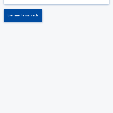
00:00 – 30 septembrie 2021, ora 24:00. Premiul cel mare constă
într-un bilet de călătorie cu trenul în Europa – Interrail Global
Pass. Acesta are…
Evenimente mai vechi