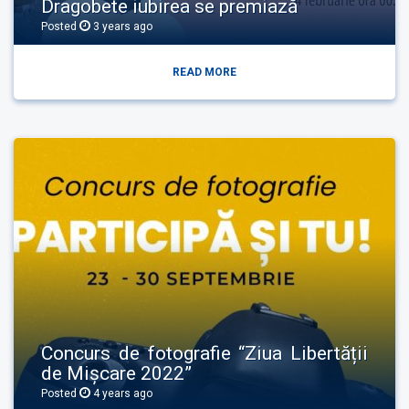
Dragobete iubirea se premiază
Posted
3 years
ago
READ MORE
Concurs de fotografie “Ziua Libertății
de Mișcare 2022”
Posted
4 years
ago