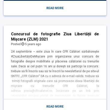
READ MORE
Concursul de fotografie Ziua Libertății de
Mișcare (ZLM) 2021
Posted
5 years
ago
24 septembrie – este ziua în care CFR Călători sărbătorește
#ZiuaLibertățiiDeMișcare prin organizarea unui concurs de
fotografie despre mobilitate și plăcerea călătoriei cu trenurile
sale. Dacă ai cel puțin 16 ani și dorești să participi la concurs:
trebuie să fii înscris sau să te înscrii la newsletterul de pe site-ul
SNTFC „CFR Călători” SA cu o adresă de e-mail validă. trebuie să
trimiți fotografii originale care să promoveze ideea libertății de
mișcare cu trenurile CFR Călători, la
adresa presa@cfrcalatori.ro, încărcate pe un link prin
intermediul oricărui portal de transmitere de fişiere (precum
https://ro.filemail.com/, https://wetransfer.com/ etc.).
Concursul ZLM se derulează în perioada 24 septembrie, ora
READ MORE