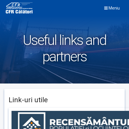
Skip
Meniu
to
content
Useful links and
partners
Link-uri utile