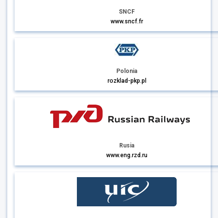
SNCF
www.sncf.fr
Polonia
rozklad-pkp.pl
Rusia
www.eng.rzd.ru