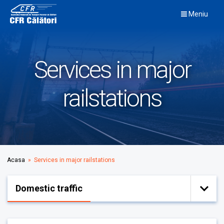
Skip
Meniu
to
content
Services in major
railstations
Acasa
» Services in major railstations
Domestic traffic