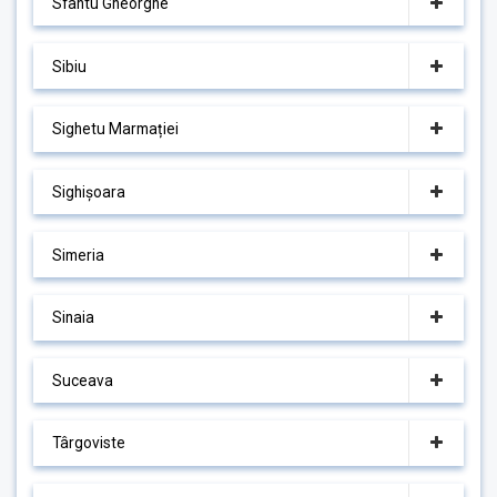
Sfântu Gheorghe
Sibiu
Sighetu Marmației
Sighișoara
Simeria
Sinaia
Suceava
Târgoviste