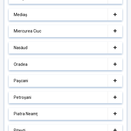
Mediaș
Miercurea Ciuc
Nasăud
Oradea
Pașcani
Petroșani
Piatra Neamț
Pitești