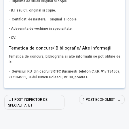
- Diploma de studii original si copie.
- B.I. sau C.I. original si copie.
- Certificat de nastere, original si copie.
- Adeverinta de vechime in specialitate.
- CV.
Tematica de concurs/ Bibliografie/ Alte informaţii
Tematica de concurs, bibliografia si alte informatii se pot obtine de
la:
- Serviciul RU din cadrul SRTFC Bucuresti telefon C.F.R. 91/ 134509,
91/134511, B-dul Dinicu Golescu, nr. 38, poarta E.
Post
1 POST INSPECTOR DE
1 POST ECONOMIST I
navigation
SPECIALITATE I