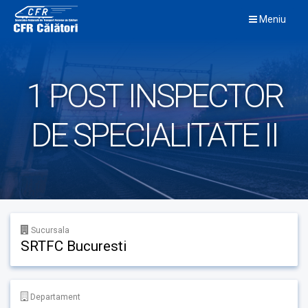
Skip
Meniu
to
content
1 POST INSPECTOR
DE SPECIALITATE II
Sucursala
SRTFC Bucuresti
Departament