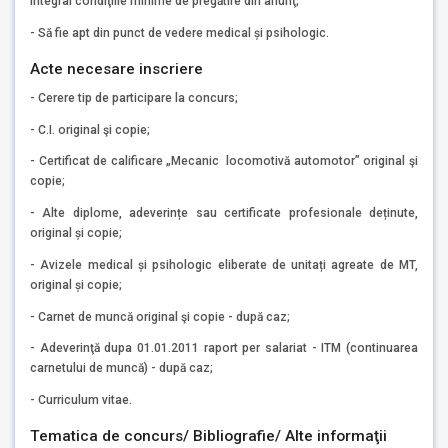
integral condiţiile minime de pregătire din anunţ;
- Să fie apt din punct de vedere medical și psihologic.
Acte necesare inscriere
- Cerere tip de participare la concurs;
- C.I. original şi copie;
- Certificat de calificare „Mecanic locomotivă automotor” original şi
copie;
- Alte diplome, adeverințe sau certificate profesionale deținute,
original și copie;
- Avizele medical și psihologic eliberate de unitați agreate de MT,
original și copie;
- Carnet de muncă original şi copie - după caz;
- Adeverinţă dupa 01.01.2011 raport per salariat - ITM (continuarea
carnetului de muncă) - după caz;
- Curriculum vitae.
Tematica de concurs/ Bibliografie/ Alte informaţii