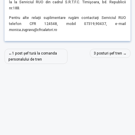
la la Serviciul RUO din cadrul S.R.T.F.C. Timişoara, bd. Republicii
nr.18B.
Pentru alte relaţii suplimentare rugăm contactaţi Serviciul RUO
telefon CFR 124548, mobil 07319;90437, e-mail
monica.zugravu@cfrcalatori.ro
Post
1 post șef tură la comanda
3 posturi șef tren
navigation
personalului de tren