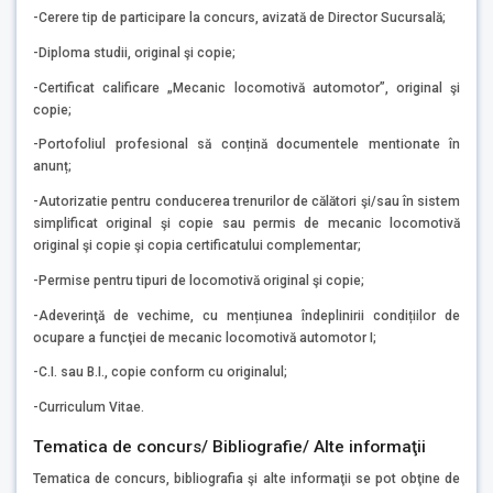
-Cerere tip de participare la concurs, avizată de Director Sucursală;
-Diploma studii, original şi copie;
-Certificat calificare „Mecanic locomotivă automotor”, original şi
copie;
-Portofoliul profesional să conțină documentele mentionate în
anunț;
-Autorizatie pentru conducerea trenurilor de călători şi/sau în sistem
simplificat original şi copie sau permis de mecanic locomotivă
original şi copie şi copia certificatului complementar;
-Permise pentru tipuri de locomotivă original şi copie;
-Adeverinţă de vechime, cu mențiunea îndeplinirii condițiilor de
ocupare a funcţiei de mecanic locomotivă automotor I;
-C.I. sau B.I., copie conform cu originalul;
-Curriculum Vitae.
Tematica de concurs/ Bibliografie/ Alte informaţii
Tematica de concurs, bibliografia şi alte informaţii se pot obţine de