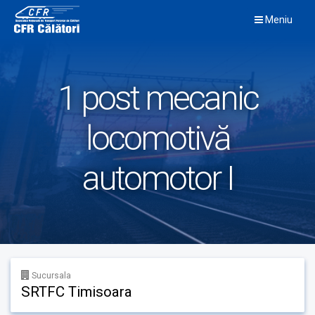
Skip
Meniu
to
content
1 post mecanic
locomotivă
automotor I
Sucursala
SRTFC Timisoara