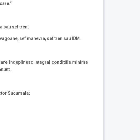
care.”
ra sau sef tren;
t vagoane, sef manevra, sef tren sau IDM.
care indeplinesc integral conditiile minime
anunt.
ector Sucursala;