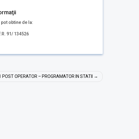
ormaţii
 pot obtine de la:
F.R. 91/ 134526
1 POST OPERATOR – PROGRAMATOR IN STATII