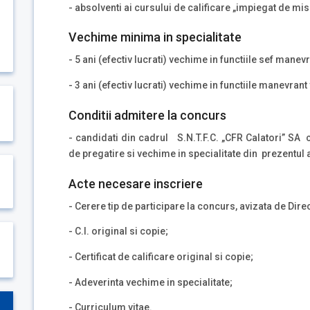
- absolventi ai cursului de calificare „impiegat de mis
Vechime minima in specialitate
- 5 ani (efectiv lucrati) vechime in functiile sef manev
- 3 ani (efectiv lucrati) vechime in functiile manevran
Conditii admitere la concurs
- candidati din cadrul S.N.T.F.C. „CFR Calatori” SA 
de pregatire si vechime in specialitate din prezentul 
Acte necesare inscriere
- Cerere tip de participare la concurs, avizata de Dir
- C.I. original si copie;
- Certificat de calificare original si copie;
- Adeverinta vechime in specialitate;
- Curriculum vitae.