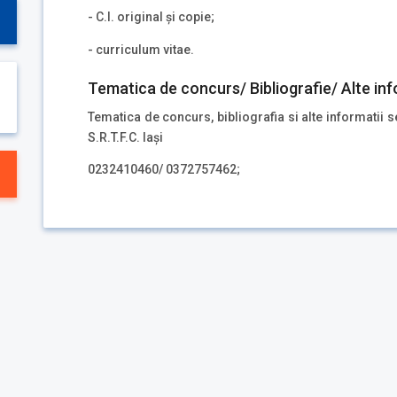
- C.I. original și copie;
- curriculum vitae.
Tematica de concurs/ Bibliografie/ Alte inf
Tematica de concurs, bibliografia si alte informatii s
S.R.T.F.C. Iași
0232410460/ 0372757462;