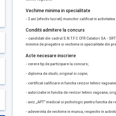
Vechime minima in specialitate
- 2 ani (efectiv lucrati) muncitor calificat in activitate
Conditii admitere la concurs
- candidati din cadrul S.N.T.F.C CFR Calatori SA - SRT
minime de pregatire si vechime in specialitate din pr
Acte necesare inscriere
- cerere tip de participare la concurs;
- diploma de studii, original si copie;
- certificat calificare in functia revizor tehnic vagoane
- autorizatie in functia de revizor tehnic vagoane, orig
- aviz ,,APT’’ medical si psihologic pentru functia de 
- adeverinta de vechime in munca, respectiv in activita