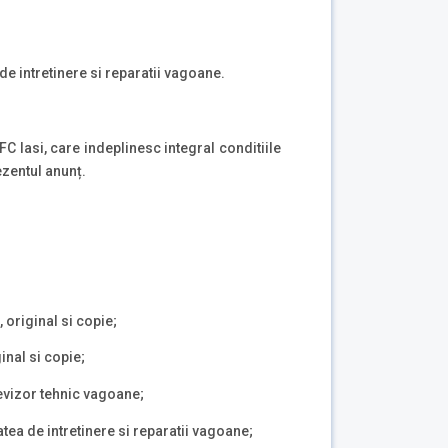
a de intretinere si reparatii vagoane.
FC Iasi, care indeplinesc integral conditiile
ezentul anunț.
, original si copie;
inal si copie;
revizor tehnic vagoane;
tea de intretinere si reparatii vagoane;