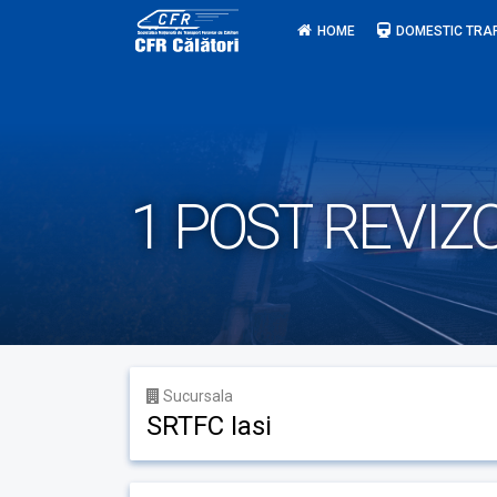
Skip
HOME
DOMESTIC TRA
to
content
1 POST REVIZ
Sucursala
SRTFC Iasi