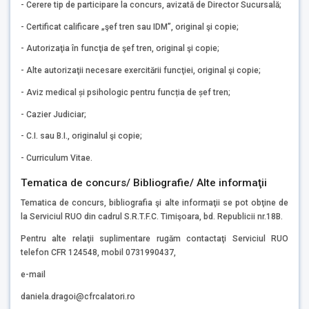
- Cerere tip de participare la concurs, avizată de Director Sucursală;
- Certificat calificare „şef tren sau IDM”, original şi copie;
- Autorizaţia în funcţia de şef tren, original şi copie;
- Alte autorizaţii necesare exercitării funcţiei, original şi copie;
- Aviz medical și psihologic pentru funcția de șef tren;
- Cazier Judiciar;
- C.I. sau B.I., originalul şi copie;
- Curriculum Vitae.
Tematica de concurs/ Bibliografie/ Alte informaţii
Tematica de concurs, bibliografia şi alte informaţii se pot obţine de
la Serviciul RUO din cadrul S.R.T.F.C. Timişoara, bd. Republicii nr.18B.
Pentru alte relaţii suplimentare rugăm contactaţi Serviciul RUO
telefon CFR 124548, mobil 0731990437,
e-mail
daniela.dragoi@cfrcalatori.ro