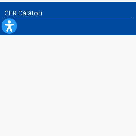
CFR Călători
Blog
Advertising services
Privacy Policy
Cookies policy
Video/Audio-Video monitoring policy
Personal Data Protection Policy
Collaboration protocol with the General Directorate for Personal
Registry to provide data from the National Personal Records Registry
A.N.P.C.
Useful information
Rules for train travel