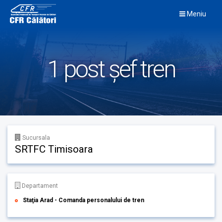
Skip
Meniu
to
content
1 post șef tren
Sucursala
SRTFC Timisoara
Departament
Staţia Arad - Comanda personalului de tren