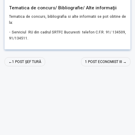
Tematica de concurs/ Bibliografie/ Alte informaţii
Tematica de concurs, bibliografia si alte informatii se pot obtine de
la:
- Serviciul RU din cadrul SRTFC Bucuresti telefon C.F.R. 91/ 134509,
91/134511.
Post
1 POST ȘEF TURĂ
1 POST ECONOMIST III
navigation