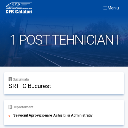
Skip
Meniu
to
content
1 POST TEHNICIAN I
Sucursala
SRTFC Bucuresti
Departament
Serviciul Aprovizionare Achizitii si Administrativ