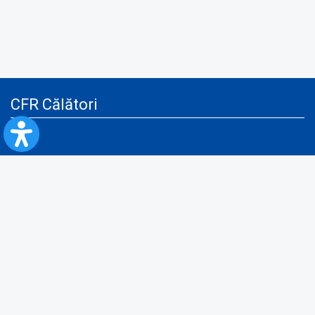
CFR Călători
Blog
Advertising services
Privacy Policy
Cookies policy
Video/Audio-Video monitoring policy
Personal Data Protection Policy
Collaboration protocol with the General Directorate for Personal
Registry to provide data from the National Personal Records Registry