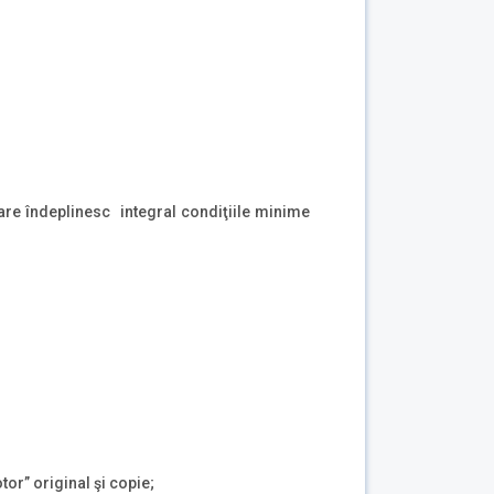
care îndeplinesc integral condiţiile minime
or” original şi copie;