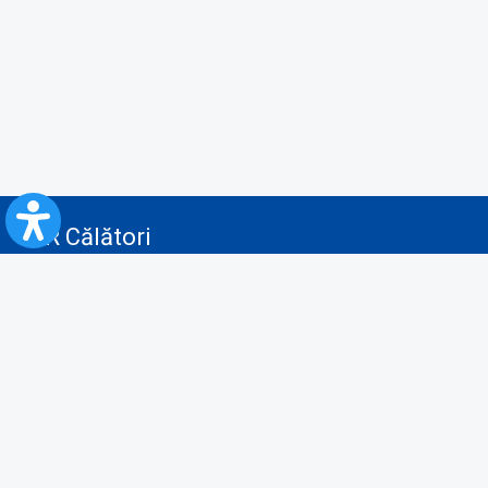
CFR Călători
Blog
Advertising services
Privacy Policy
Cookies policy
Video/Audio-Video monitoring policy
Personal Data Protection Policy