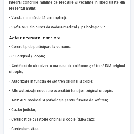
integral condițiile minime de pregătire și vechime în specialitate din
prezentul anunț;
- Vârsta minimă de 21 ani împliniți;
- Să fie APT din punct de vedere medical și psihologic SC.
Acte necesare inscriere
- Cerere tip de participare la concurs;
- C.I. original și copie;
- Certificat de absolvire a cursului de calificare șef tren/ IDM original
și copie;
- Autorizare în funcția de șef tren original și copie;
- Alte autorizații necesare exercitării funcției, original și copie;
- Aviz APT medical și psihologic pentru funcția de șef tren;
- Cazier judiciar;
- Certificat de căsătorie original și copie (după caz);
- Curriculum vitae.