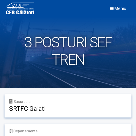
Skip
Meniu
to
content
3 POSTURI SEF
TREN
Sucursala
SRTFC Galati
Departamente