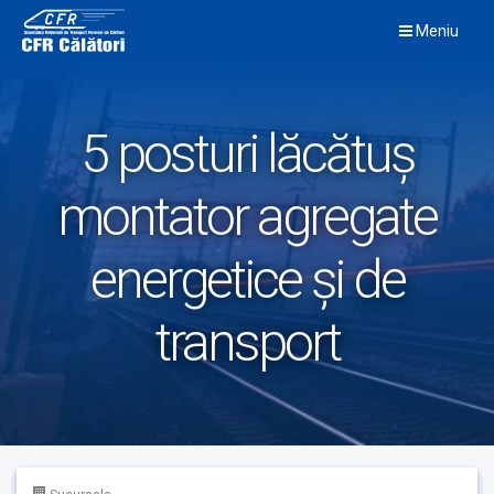
Skip
Meniu
to
content
5 posturi lăcătuș
montator agregate
energetice și de
transport