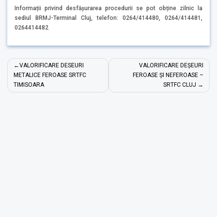
Informații privind desfășurarea procedurii se pot obține zilnic la
sediul BRMJ-Terminal Cluj, telefon: 0264/414480, 0264/414481,
0264414482
Post
VALORIFICARE DESEURI
VALORIFICARE DEȘEURI
navigation
METALICE FEROASE SRTFC
FEROASE ȘI NEFEROASE –
TIMISOARA
SRTFC CLUJ