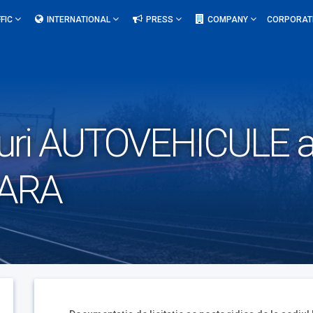
FIC
INTERNATIONAL
PRESS
COMPANY
CORPORAT
uri AUTOVEHICULE a
OARA