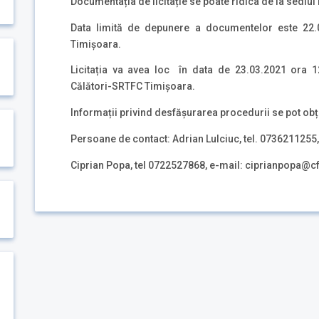
Documentația de licitație se poate ridica de la sedi
Data limită de depunere a documentelor este 22.
Timișoara.
Licitația va avea loc în data de 23.03.2021 ora 12
Călători-SRTFC Timișoara.
Informații privind desfășurarea procedurii se pot obț
Persoane de contact: Adrian Lulciuc, tel. 0736211255
Ciprian Popa, tel 0722527868, e-mail: ciprianpopa@cf