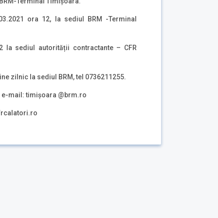
ul BRM-Terminal Timișoara.
03.2021 ora 12, la sediul BRM -Terminal
 la sediul autorității contractante – CFR
ine zilnic la sediul BRM, tel 0736211255.
, e-mail: timișoara @brm.ro
rcalatori.ro