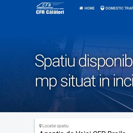
Skip
HOME
DOMESTIC TRAF
to
content
Spatiu disponibi
mp situat in inc
Locatie spatiu