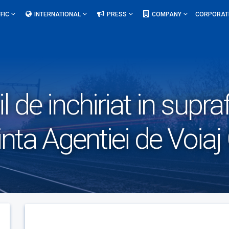
FIC
INTERNATIONAL
PRESS
COMPANY
CORPORAT
l de inchiriat in supr
inta Agentiei de Voiaj