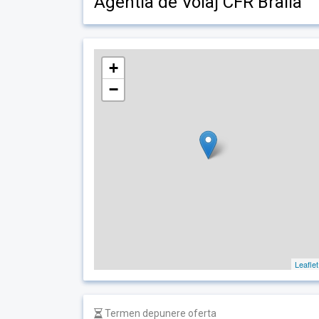
Agentia de Voiaj CFR Braila
+
−
Leaflet
Termen depunere oferta