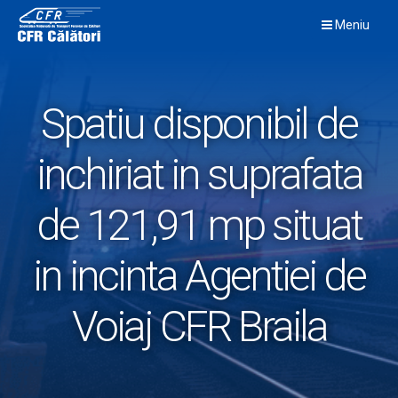
Skip
Meniu
to
content
Spatiu disponibil de
inchiriat in suprafata
de 121,91 mp situat
in incinta Agentiei de
Voiaj CFR Braila