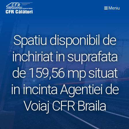
Skip
Meniu
to
content
Spatiu disponibil de
inchiriat in suprafata
de 159,56 mp situat
in incinta Agentiei de
Voiaj CFR Braila