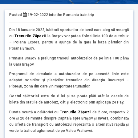
Posted
19-02-2022
into the
Romania train trip
Din 18 ianuarie 2022, iubitorii sporturilor de iarnă care aleg să meargă
cu
Trenurile Zăpezii
la Braşov vor putea folosi linia 100 de autobuz
– Poiana Expres, pentru a ajunge de la gară la baza pârtiilor din
Poiana Brașov.
Primăria Brașov a prelungit traseul autobuzelor de pe linia 100 până
la Gara Brașov.
Programul de circulaţie a autobuzelor de pe această linie este
adaptat sosirilor şi plecărilor trenurilor din direcţia Bucureşti –
Ploieşti, zona din care vin majoritatea turiştilor.
Costul călătoriei este de 6 lei
și se poate plăti atât la casele de
bilete din stațiile de autobuz, cât și electronic prin aplicația 24 Pay.
Durata scurtă a călătoriei cu
Trenurile Zăpezii
de 2 ore, respectiv 2
ore și 20 de minute dinspre Capitală spre Brașov și invers, combinată
cu oferta de transport cu autobuzul reprezintă o alternativă rapidă și
verde la traficul aglomerat de pe Valea Prahovei.