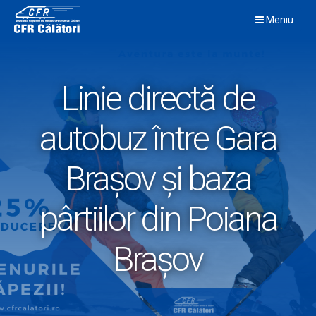
Skip
Meniu
to
content
Linie directă de
autobuz între Gara
Brașov și baza
pârtiilor din Poiana
Brașov