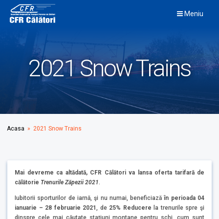
Skip
Meniu
to
content
2021 Snow Trains
Acasa
» 2021 Snow Trains
Mai devreme ca altădată,
CFR Călători va lansa oferta tarifară de
călătorie
Trenurile Zăpezii
2021
.
Iubitorii sporturilor de iarnă, şi nu numai, beneficiază
în
perioada 04
ianuarie – 28 februarie 2021
, de
25% Reducere
la trenurile spre şi
dinspre cele mai căutate staţiuni montane pentru schi, cum sunt