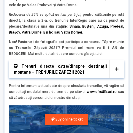
cele de pe Valea Prahovei şi Vatra Dornei.
Reducerea de 25% se aplică de luni până joi,
pentru călătoriile pe rută
directă, la clasa a 2-a, cu trenurile InterRegio care au ca punct de
plecare/destinație una din staţi
ile: Sinaia, Bușteni, Azuga, Predeal,
Brașov, Vatra Dornei Băi hc sau Vatra Dornei
.
Nou! Pasionații de fotografie pot
participa la concursul “Spre munte
cu Trenurile Zăpezii 2021”! Premiul cel mare va fi 1 AN de
REDUCERI!
Mai multe detalii despre concurs găsești
aici
.
Trenuri directe către/dinspre destinații
montane – TRENURILE ZĂPEZII 2021
Pentru informații actualizate despre circulația trenurilor, vă rugăm să
consultați modulul mers de tren de pe site-ul
www.cfrcălători.ro
sau
să vă adresați personalului nostru din stații.
Buy online ticket