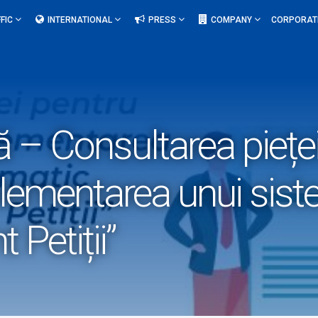
FIC
INTERNATIONAL
PRESS
COMPANY
CORPORAT
că – Consultarea piețe
mplementarea unui sis
Petiții”