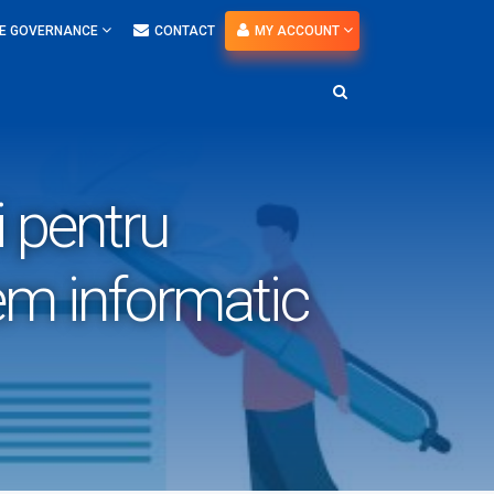
E GOVERNANCE
CONTACT
MY ACCOUNT
i pentru
tem informatic