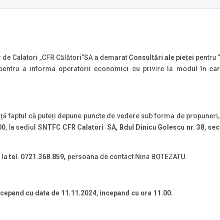
r de Calatori „CFR Călători”SA a demarat
Consultări ale pieței
pentru ”
 pentru a informa operatorii economici cu privire la modul în care
ță faptul că puteți depune puncte de vedere sub forma de propuneri, o
00
, la sediul
SNTFC CFR Calatori SA, Bdul Dinicu Golescu nr. 38, secto
 la
tel. 0721.368.859,
persoana de contact Nina BOTEZATU.
ncepand cu data de 11.11.2024, incepand cu ora 11.00.