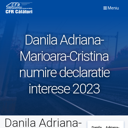
Skip
Meniu
to
content
Danila Adriana-
Marioara-Cristina
numire declaratie
interese 2023
Danila Adriana-
Danila Adriana-