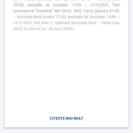
20:55); perioada de circulație: 13.06 – 12.10.2025, Tren
internațional “România” 460 (9620/ 460): Varna (plecare 07:45)
– București Nord (sosire 17:32); perioada de circulație: 14.06 –
13.10.2025. Preț bilet (1 călătorie) București Nord – Varna (sau
retur), la clasa a 2-a: 26 euro. SOFIA…
CITESTE MAI MULT