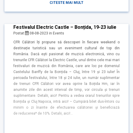
CITESTE MAI MULT
Festivalul Electric Castle – Bonțida, 19-23 iulie
Postat
08-08-2023
in
Events
CFR Călători îți propune să descoperi în fiecare weekend o
destinație turistică sau un eveniment cultural de top din
România. Dacă ești pasionat de muzică electronică, vino cu
trenurile CFR Călători la Electric Castle, unul dintre cele mai mari
festivaluri de muzică din România, care are loc pe domeniul
Castelului Banffy de la Bonțida – Cluj, între 19 și 23 iulie! În
perioada festivalului, între 18 și 24 iulie, un număr suplimentar
de trenuri CFR Călători vor avea oprire la Boțida Hm, iar în
anumite zile din acest interval de timp, vor circula și trenuri
suplimentare. Detalii, aici! Pentru a vedea orarul trenurilor spre
Bonțida și Cluj Napoca, intră aici! – Cumpără bilet dus-întors cu
minim o zi înainte de efectuarea călătoriei și beneficiază
de reducerea* de 10%. Detalii, aici!…