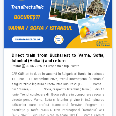
Direct train from Bucharest to Varna, Sofia,
Istanbul (Halkali) and return
Postat
30-06-2025
in
Europe train trip
Events
CFR Călători te duce în vacanță în Bulgaria și Turcia În perioada
13 iunie – 13 octombrie 2025, trenul internațional “România”
asigură zilnic legătura directă între București și • Varna –
din 13 iunie, • Sofia, respectiv Istanbul (Halkali) – din 14
iunie. Trenul cu plecare din București are în compunere vagoane
directe pentru Varna, Sofia și Istanbul și vine în întâmpinarea
călătorilor care preferă transportul feroviar. Program de
circulație și tarife: VARNA Tren internațional “România” 461
(461/ 9623): București Nord (plecare 10:11) – Varna (sosire