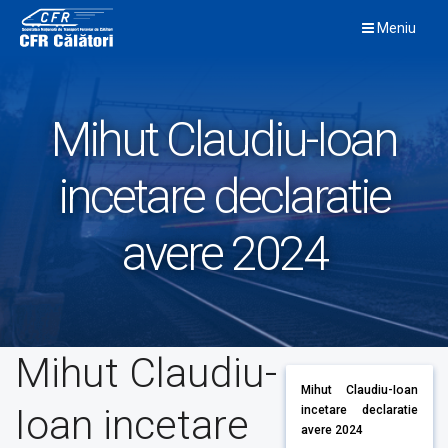
Skip
Meniu
to
content
Mihut Claudiu-Ioan
incetare declaratie
avere 2024
Mihut Claudiu-
Mihut Claudiu-Ioan
Ioan incetare
incetare declaratie
avere 2024