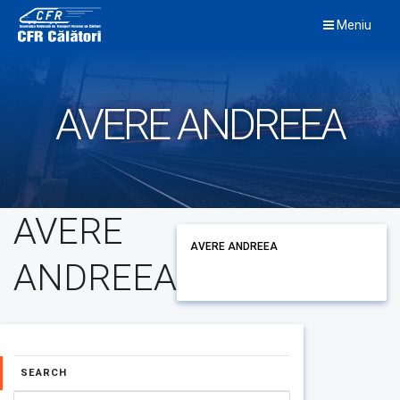
Skip
Meniu
to
content
AVERE ANDREEA
AVERE
AVERE ANDREEA
ANDREEA
SEARCH