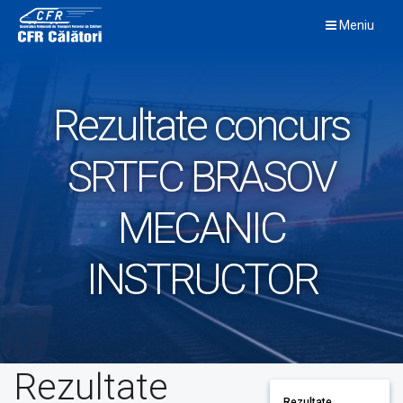
Skip
Meniu
to
content
Rezultate concurs
SRTFC BRASOV
MECANIC
INSTRUCTOR
Rezultate
Rezultate