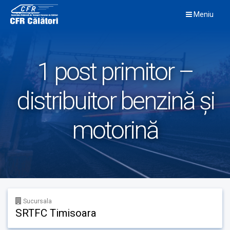
Skip
Meniu
to
content
1 post primitor –
distribuitor benzină și
motorină
Sucursala
SRTFC Timisoara