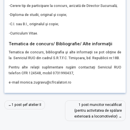
-Cerere tip de participare la concurs, avizată de Director Sucursală;
-Diploma de studii, original şi copie;
-C.I. sau B.I., originalul şi copie;
-Curriculum Vitae.
Tematica de concurs/ Bibliografie/ Alte informaţii
Tematica de concurs, bibliografia şi alte informaţii se pot obţine de
la Serviciul RUO din cadrul S.R.T.F.C. Timişoara, bd. Republicii nr.18B.
Pentru alte relaţii suplimentare rugăm contactaţi Serviciul RUO
telefon CFR 124548, mobil 0731990437,
e-mail monica.zugravu@cfrcalatori.ro
Post
1 post șef atelier II
1 post muncitor necalificat
navigation
(pentru activitatea de spălare
exterioară a locomotivelor)