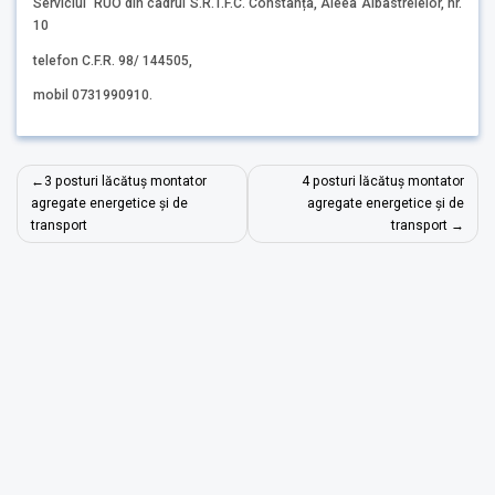
Serviciul RUO din cadrul S.R.T.F.C. Constanța, Aleea Albastrelelor, nr.
10
telefon C.F.R. 98/ 144505,
mobil 0731990910.
Post
3 posturi lăcătuș montator
4 posturi lăcătuș montator
navigation
agregate energetice și de
agregate energetice și de
transport
transport