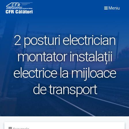
Skip
Meniu
to
content
2 posturi electrician
montator instalații
electrice la mijloace
de transport