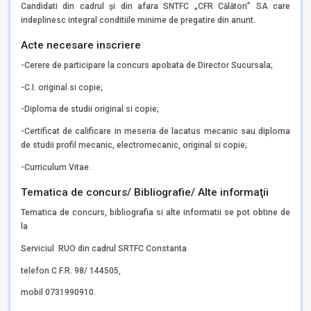
Candidati din cadrul și din afara SNTFC „CFR Călători” SA care
indeplinesc integral conditiile minime de pregatire din anunt.
Acte necesare inscriere
-Cerere de participare la concurs apobata de Director Sucursala;
-C.I. original si copie;
-Diploma de studii original si copie;
-Certificat de calificare in meseria de lacatus mecanic sau diploma
de studii profil mecanic, electromecanic, original si copie;
-Curriculum Vitae.
Tematica de concurs/ Bibliografie/ Alte informaţii
Tematica de concurs, bibliografia si alte informatii se pot obtine de
la
Serviciul RUO din cadrul SRTFC Constanta
telefon C.F.R. 98/ 144505,
mobil 0731990910.