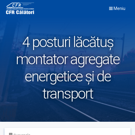
Skip
Meniu
to
content
4 posturi lăcătuș
montator agregate
energetice și de
transport