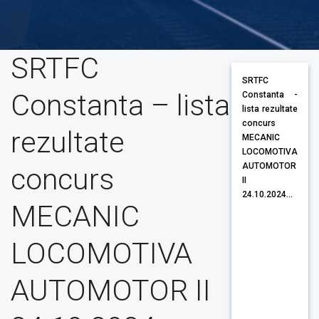
SRTFC
SRTFC
Constanta – lista
Constanta -
lista rezultate
concurs
rezultate
MECANIC
LOCOMOTIVA
AUTOMOTOR
concurs
II
24.10.2024...
MECANIC
LOCOMOTIVA
AUTOMOTOR II