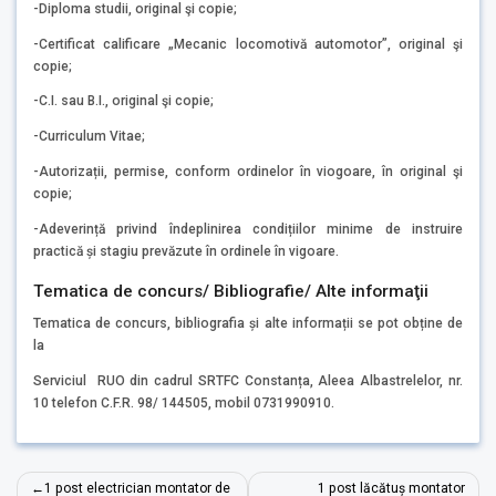
-Diploma studii, original şi copie;
-Certificat calificare „Mecanic locomotivă automotor”, original şi
copie;
-C.I. sau B.I., original şi copie;
-Curriculum Vitae;
-Autorizații, permise, conform ordinelor în viogoare, în original şi
copie;
-Adeverință privind îndeplinirea condițiilor minime de instruire
practică și stagiu prevăzute în ordinele în vigoare.
Tematica de concurs/ Bibliografie/ Alte informaţii
Tematica de concurs, bibliografia și alte informații se pot obține de
la
Serviciul RUO din cadrul SRTFC Constanța, Aleea Albastrelelor, nr.
10 telefon C.F.R. 98/ 144505, mobil 0731990910.
Post
1 post electrician montator de
1 post lăcătuș montator