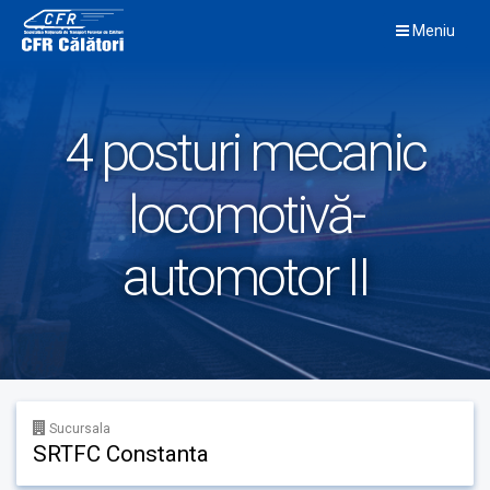
Skip
Meniu
to
content
4 posturi mecanic
locomotivă-
automotor II
Sucursala
SRTFC Constanta