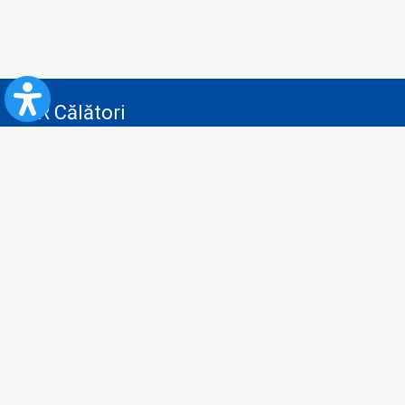
CFR Călători
Blog
Advertising services
Privacy Policy
Cookies policy
Video/Audio-Video monitoring policy
Personal Data Protection Policy
Collaboration protocol with the General Directorate for Personal
Registry to provide data from the National Personal Records Registry
A.N.P.C.