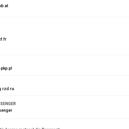
b.at
f.fr
-pkp.pl
.rzd.ru
SSENGER
senger