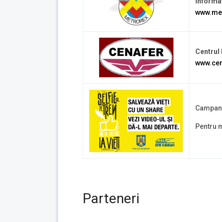
Informat
www.met
Centrul 
www.cen
Campanie
Pentru m
Parteneri