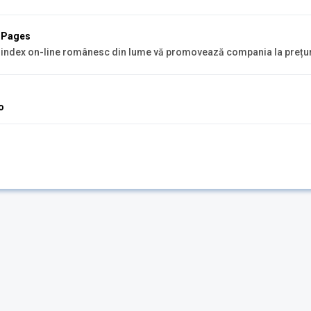
w Pages
 index on-line românesc din lume vă promovează compania la prețu
o