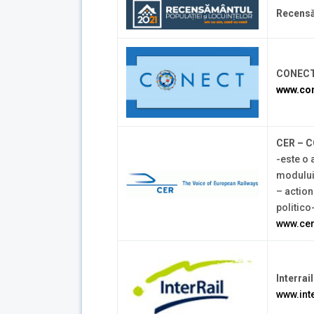
Recensă
CONECT 
www.con
CER – 
-este o 
modului 
– action
politico
www.cer
Interrail
www.inte