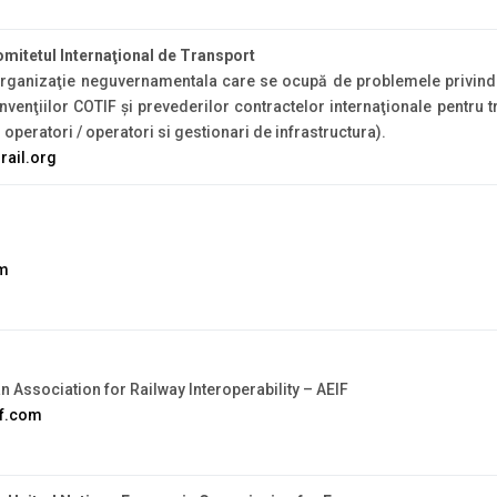
omitetul Internaţional de Transport
organizaţie neguvernamentala care se ocupă de problemele privind l
venţiilor COTIF şi prevederilor contractelor internaţionale pentru t
si operatori / operatori si gestionari de infrastructura).
rail.org
om
 Association for Railway Interoperability – AEIF
f.com