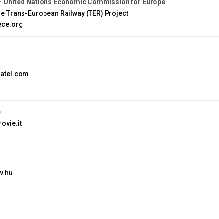
 United Nations Economic Commission for Europe
he Trans-European Railway (TER) Project
ece.org
atel.com
e
ovie.it
v.hu