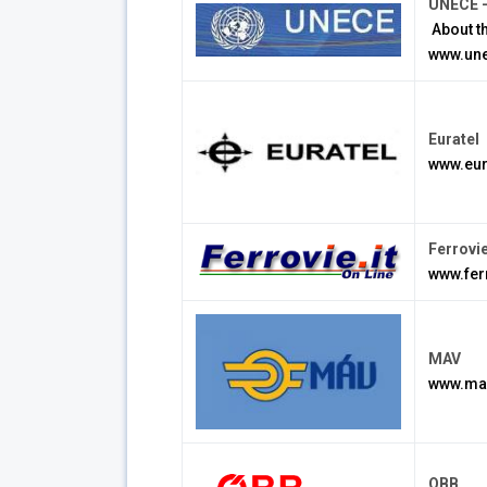
UNECE –
About t
www.un
Euratel
www.eur
Ferrovi
www.ferr
MAV
www.ma
OBB