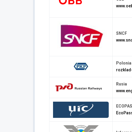
www.oeb
SNCF
www.snc
Polonia
rozklad
Rusia
www.eng
ECOPA
EcoPas