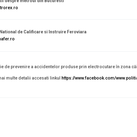
ii despre metroul din Bucuresti
rorex.ro
National de Calificare si Instruire Feroviara
afer.ro
 de prevenire a accidentelor produse prin electrocutare în zona căi
ai multe detalii accesati linkul
https://www.facebook.com/www.poli