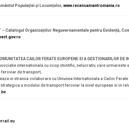
mântul Populației și Locuințelor,
www.recensamantromania.ro
– Catalogul Organizațiilor Neguvernamentale pentru Evidență, Con
ect.gov.ro
COMUNITATEA CAILOR FERATE EUROPENE SI A GESTIONARILOR DE
asociatie internationala cu scop stiintific, nelucrativ, care urmareste
feroviar de transport,
eaza in stransa colaborare cu Uniunea Internationala a Cailor Ferate
-strategica a modului de transport feroviar la nivel european si in rel
.be
rrail.eu