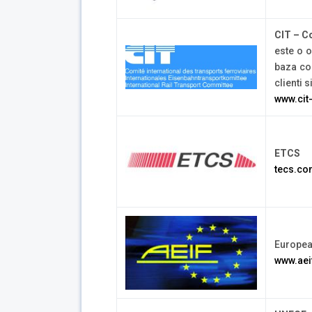
CIT – C
este o 
baza con
clienti 
www.cit-
ETCS
tecs.c
European
www.aei