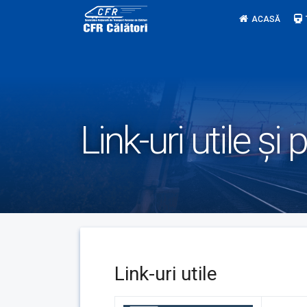
Skip
ACASĂ
to
content
Link-uri utile şi 
Link-uri utile