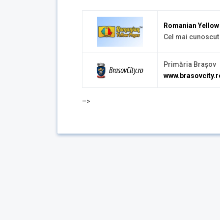
Romanian Yello
Cel mai cunoscut
Primăria Braşov
www.brasovcity.r
–>