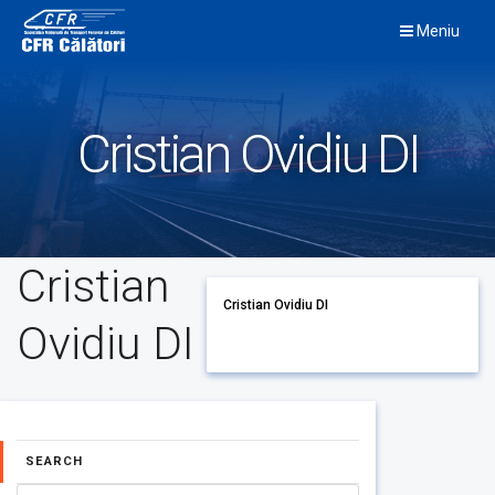
Skip
Meniu
to
content
Cristian Ovidiu DI
Cristian
Cristian Ovidiu DI
Ovidiu DI
SEARCH