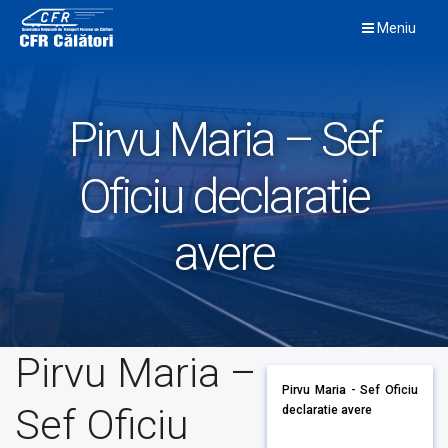
Skip
Meniu
to
content
Pirvu Maria – Sef
Oficiu declaratie
avere
Pirvu Maria –
Pirvu Maria - Sef Oficiu
Sef Oficiu
declaratie avere