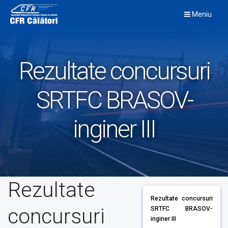
Skip
Meniu
to
content
Rezultate concursuri
SRTFC BRASOV-
inginer III
Rezultate
Rezultate concursuri
concursuri
SRTFC BRASOV-
inginer III