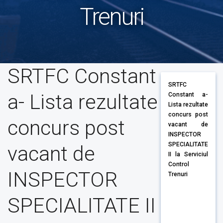
Trenuri
SRTFC Constant
SRTFC
a- Lista rezultate
Constant a-
Lista rezultate
concurs post
concurs post
vacant de
INSPECTOR
SPECIALITATE
vacant de
II la Serviciul
Control
INSPECTOR
Trenuri
SPECIALITATE II