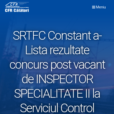
Skip
Meniu
to
content
SRTFC Constant a-
Lista rezultate
concurs post vacant
de INSPECTOR
SPECIALITATE II la
Serviciul Control