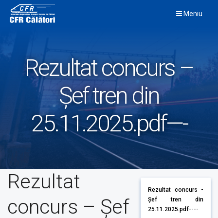
Skip
Meniu
to
content
Rezultat concurs –
Șef tren din
25.11.2025.pdf—-
Rezultat
Rezultat concurs -
concurs – Șef
Șef tren din
25.11.2025.pdf----