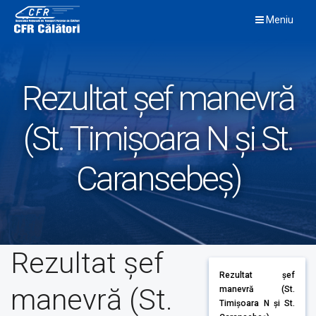
Skip
Meniu
to
content
Rezultat șef manevră
(St. Timișoara N și St.
Caransebeș)
Rezultat șef
Rezultat șef
manevră (St.
manevră (St.
Timișoara N și St.