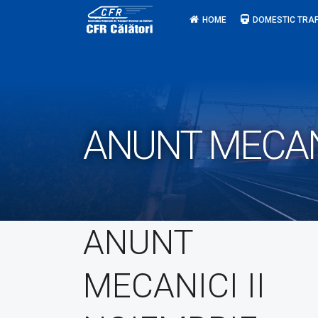
Skip
HOME
DOMESTIC TRAF
to
content
ANUNT MECANI
ANUNT
MECANICI II