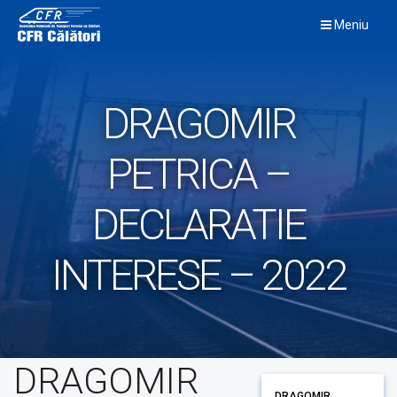
Skip
Meniu
to
content
DRAGOMIR
PETRICA –
DECLARATIE
INTERESE – 2022
DRAGOMIR
DRAGOMIR