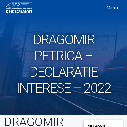
Skip
Meniu
to
content
DRAGOMIR
PETRICA –
DECLARATIE
INTERESE – 2022
DRAGOMIR
DRAGOMIR