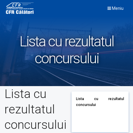
Skip
Meniu
to
content
Lista cu rezultatul
concursului
Lista cu
Lista cu rezultatul
rezultatul
concursului
concursului