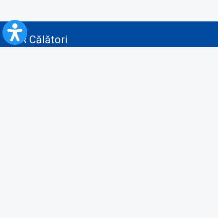
CFR Călători
Blog
Advertising services
Privacy Policy
Cookies policy
Video/Audio-Video monitoring policy
Personal Data Protection Policy
Collaboration protocol with the General Directorate for Personal
Registry to provide data from the National Personal Records Registry
A.N.P.C.
Useful information