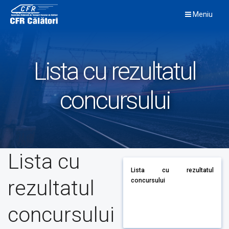
Skip
Meniu
to
content
Lista cu rezultatul
concursului
Lista cu
Lista cu rezultatul
rezultatul
concursului
concursului