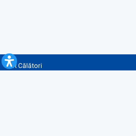
CFR Călători
Blog
Servicii pentru reclamă și publicitate
Politica de Confidenţialitate
Politica de Cookies
Politica monitorizare video/audio-video
Politica de protecție a datelor cu caracter personal