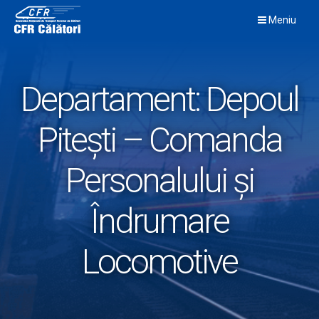
Skip
Meniu
to
content
Departament:
Depoul
Pitești – Comanda
Personalului și
Îndrumare
Locomotive